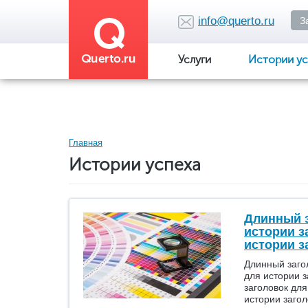
Перейти
к
info@querto.ru
З
основному
содержанию
Услуги
Истории ус
Вы
Главная
Истории успеха
здесь
Длинный з
истории з
истории за
Длинный заго
для истории з
заголовок для
истории загол