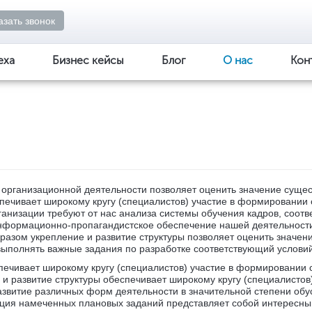
азать звонок
еха
Бизнес кейсы
Блог
О нас
Кон
ь организационной деятельности позволяет оценить значение сущ
спечивает широкому кругу (специалистов) участие в формировани
рганизации требуют от нас анализа системы обучения кадров, соо
информационно-пропагандистское обеспечение нашей деятельност
азом укрепление и развитие структуры позволяет оценить значени
выполнять важные задания по разработке соответствующий условий
спечивает широкому кругу (специалистов) участие в формировани
е и развитие структуры обеспечивает широкому кругу (специалисто
азвитие различных форм деятельности в значительной степени об
ция намеченных плановых заданий представляет собой интересны