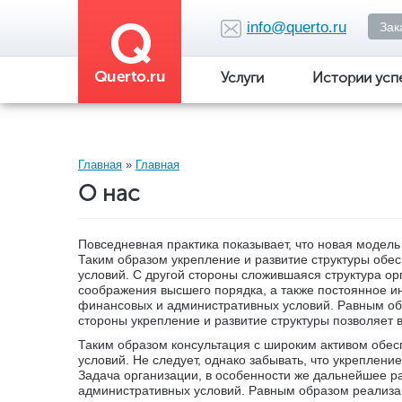
Перейти
к
info@querto.ru
Зак
основному
содержанию
Услуги
Истории усп
Вы
Главная
»
Главная
О нас
здесь
Повседневная практика показывает, что новая модел
Таким образом укрепление и развитие структуры обе
условий. С другой стороны сложившаяся структура о
соображения высшего порядка, а также постоянное 
финансовых и административных условий. Равным обр
стороны укрепление и развитие структуры позволяет 
Таким образом консультация с широким активом обе
условий. Не следует, однако забывать, что укреплени
Задача организации, в особенности же дальнейшее р
административных условий. Равным образом реализа