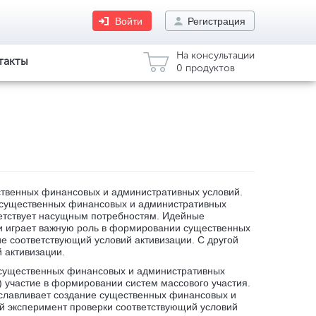
Войти
Регистрация
На консультации
такты
0 продуктов
ественных финансовых и административных условий.
и существенных финансовых и административных
тветствует насущным потребностям. Идейные
и играет важную роль в формировании существенных
е соответствующий условий активизации. С другой
 активизации.
и существенных финансовых и административных
в) участие в формировании систем массового участия.
уславливает создание существенных финансовых и
й эксперимент проверки соответствующий условий