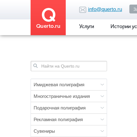
Перейти
к
info@querto.ru
З
основному
содержанию
Услуги
Истории ус
Форма
поиска
Имиджевая полиграфия
Многостраничные издания
Подарочная полиграфия
Рекламная полиграфия
Сувениры